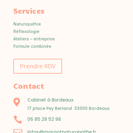
Services
Naturopathie
Réflexologie
Ateliers – entreprise
Formule combinée
Prendre RDV
Contact
Cabinet à Bordeaux

17 place Pey Berland 33000 Bordeaux

06 85 28 52 96

infos@margotnaturopathe.fr